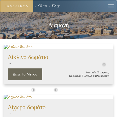
en
gr
BOOK NOW
Διαμονή
Δίκλινο δωμάτιο
....
❅
Άτομο/α: 2 ενήλικες
Δειτε Το Μενου
Κρεβάτι/α: 1 μεγάλο διπλό κρεβάτι
❆
❆
Δίχωρο δωμάτο
....