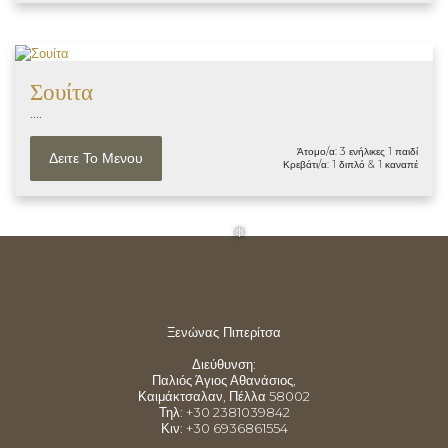
Σουίτα
....
Άτομο/α: 3 ενήλικες 1 παιδί
Δειτε Το Μενου
Κρεβάτι/α: 1 διπλό & 1 καναπέ
❅
Ξενώνας Πιπερίτσα
Διεύθυνση
:
Παλιός Άγιος Αθανάσιος,
Καιμάκτσαλαν, Πέλλα 58002
Τηλ
: +30
2381039842
Κιν
: +30
6936861554