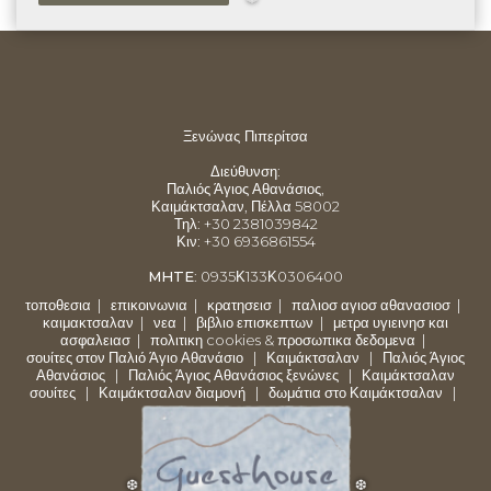
❅
Ξενώνας Πιπερίτσα
Διεύθυνση
:
Παλιός Άγιος Αθανάσιος,
Καιμάκτσαλαν, Πέλλα 58002
Τηλ
: +30
2381039842
Κιν
: +30
6936861554
MHTE
:
0935Κ133Κ0306400
τοποθεσια
|
επικοινωνια
|
κρατησεισ
|
παλιοσ αγιοσ αθανασιοσ
|
καιμακτσαλαν
|
νεα
|
βιβλιο επισκεπτων
|
μετρα υγιεινησ και
ασφαλειασ
|
πολιτικη cookies & προσωπικα δεδομενα
|
σουίτες στον Παλιό Άγιο Αθανάσιο
|
Καιμάκτσαλαν
|
Παλιός Άγιος
Αθανάσιος
|
Παλιός Άγιος Αθανάσιος ξενώνες
|
Καιμάκτσαλαν
σουίτες
|
Καιμάκτσαλαν διαμονή
|
δωμάτια στο Καιμάκτσαλαν
|