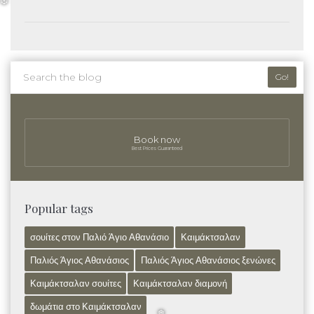
❆
Go!
Book now
Best Prices Guaranteed
Popular tags
σουίτες στον Παλιό Άγιο Αθανάσιο
Καιμάκτσαλαν
Παλιός Άγιος Αθανάσιος
Παλιός Άγιος Αθανάσιος ξενώνες
Καιμάκτσαλαν σουίτες
Καιμάκτσαλαν διαμονή
δωμάτια στο Καιμάκτσαλαν