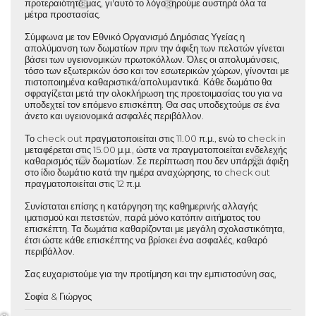
προτεραιότητά μας, γι'αυτό το λόγο τηρούμε αυστηρά όλα τα
μέτρα προστασίας.
Σύμφωνα με τον Εθνικό Οργανισμό Δημόσιας Υγείας η
❆
❆
απολύμανση των δωματίων πριν την άφιξη των πελατών γίνεται
βάσει των υγειονομικών πρωτοκόλλων. Όλες οι απολυμάνσεις,
τόσο των εξωτερικών όσο και τον εσωτερικών χώρων, γίνονται με
πιστοποιημένα καθαριστικά/απολυμαντικά. Κάθε δωμάτιο θα
σφραγίζεται μετά την ολοκλήρωση της προετοιμασίας του για να
υποδεχτεί τον επόμενο επισκέπτη. Θα σας υποδεχτούμε σε ένα
άνετο και υγειονομικά ασφαλές περιβάλλον.
Το check out πραγματοποιείται στις 11.00 π.μ., ενώ το check in
μεταφέρεται στις 15.00 μ.μ., ώστε να πραγματοποιείται ενδελεχής
καθαρισμός των δωματίων. Σε περίπτωση που δεν υπάρχει άφιξη
στο ίδιο δωμάτιο κατά την ημέρα αναχώρησης, το check out
πραγματοποιείται στις 12 π.μ.
❅
❆
Συνίσταται επίσης η κατάργηση της καθημερινής αλλαγής
ιματισμού και πετσετών, παρά μόνο κατόπιν αιτήματος του
επισκέπτη. Τα δωμάτια καθαρίζονται με μεγάλη σχολαστικότητα,
έτσι ώστε κάθε επισκέπτης να βρίσκει ένα ασφαλές, καθαρό
περιβάλλον.
Σας ευχαριστούμε για την προτίμηση και την εμπιστοσύνη σας,
Σοφία & Γιώργος